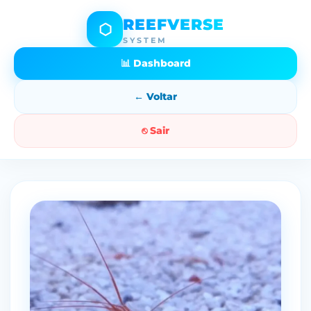
REEFVERSE
⬡
SYSTEM
📊 Dashboard
← Voltar
⎋ Sair