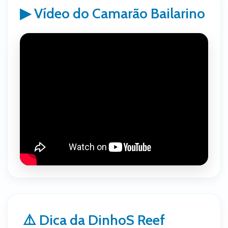
▶ Vídeo do Camarão Bailarino
⚠️ Dica da DinhoS Reef