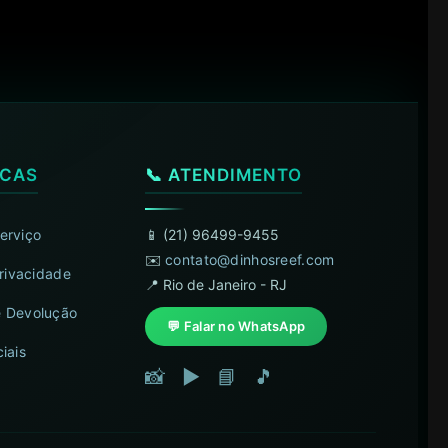
ICAS
📞 ATENDIMENTO
erviço
📱 (21) 96499-9455
✉️
contato@dinhosreef.com
Privacidade
📍 Rio de Janeiro - RJ
 Devolução
💬 Falar no WhatsApp
iais
📸
▶️
📘
🎵