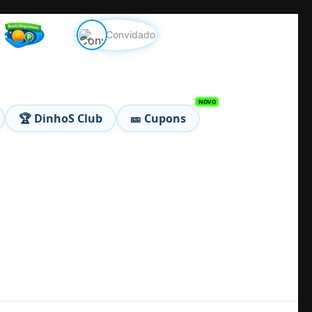
Convidado
🏆 DinhoS Club
🎫 Cupons