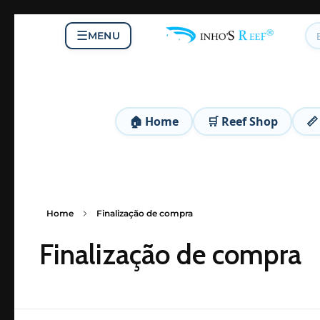
☰
MENU
DinhoS Reef Animal
DinhoS Reef Animal é uma pet shop completa, especializada em aquários marinhos, água doce, lagos e pássaros. Desde 2011, oferecemos corais, peixes, plantas, rações, equipamentos e acessórios de alta qualidade, além de produtos para cães e gatos. Nosso compromisso é levar cuidado, diversidade e excelência para cada cliente e seu pet.
🏠 Home
🛒 Reef Shop
📏
Home
Finalização de compra
Finalização de compra