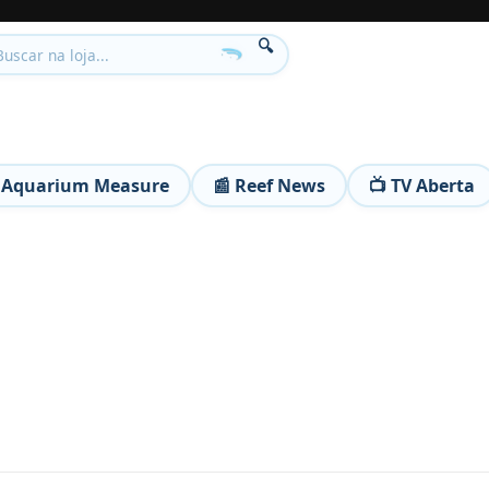
🔍
 Aquarium Measure
📰 Reef News
📺 TV Aberta