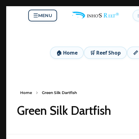
☰
MENU
DinhoS Reef Animal
DinhoS Reef Animal é uma pet shop completa, especializada em aquários marinhos, água doce, lagos e pássaros. Desde 2011, oferecemos corais, peixes, plantas, rações, equipamentos e acessórios de alta qualidade, além de produtos para cães e gatos. Nosso compromisso é levar cuidado, diversidade e excelência para cada cliente e seu pet.
🏠 Home
🛒 Reef Shop
📏
Home
Green Silk Dartfish
Green Silk Dartfish