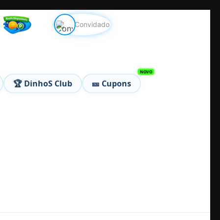
Convidado
🏆 DinhoS Club
🎫 Cupons