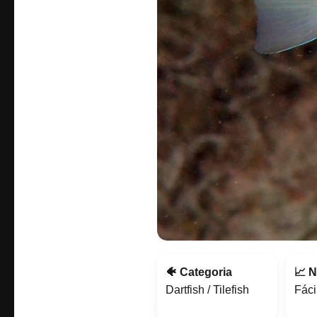
🐠 Categoria
📈 N
Dartfish / Tilefish
Fácil