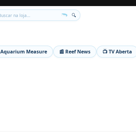
🔍
 Aquarium Measure
📰 Reef News
📺 TV Aberta