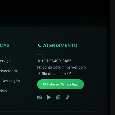
ICAS
📞 ATENDIMENTO
erviço
📱 (21) 96499-9455
✉️
contato@dinhosreef.com
Privacidade
📍 Rio de Janeiro - RJ
 Devolução
💬 Falar no WhatsApp
iais
📸
▶️
📘
🎵