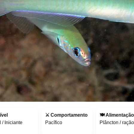
ível
⚔️ Comportamento
🍽️ Alimentaçã
 / Iniciante
Pacífico
Plâncton / ração