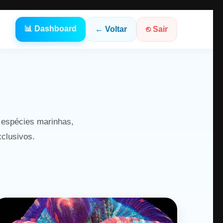
📊 Dashboard
← Voltar
⎋ Sair
 espécies marinhas,
xclusivos.