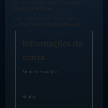
Você selecionou o nível de associação
DinhoS Club Grátis
.
Este é o plano Grátis DinhoS Reef
O preço da associação é
R$0.00
agora.
Informações da
conta
Nome de usuário
Senha