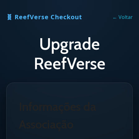
🧬 ReefVerse Checkout
← Voltar
Upgrade
ReefVerse
Informações da
Associação