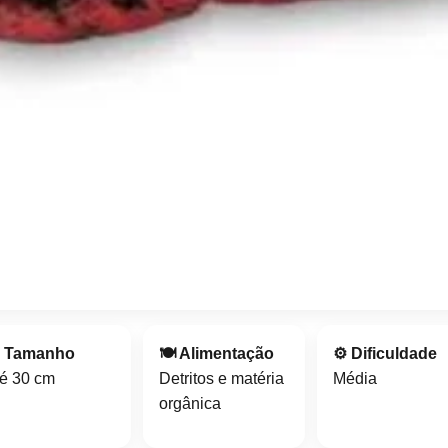
 Tamanho
🍽️ Alimentação
⚙️ Dificuldade
té 30 cm
Detritos e matéria
Média
orgânica