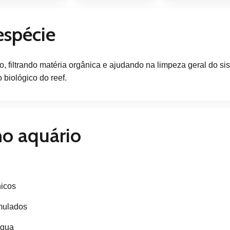
espécie
to, filtrando matéria orgânica e ajudando na limpeza geral do s
o biológico do reef.
no aquário
nicos
mulados
água