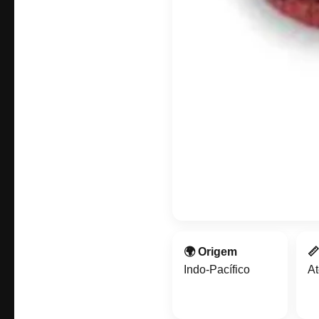
🌍 Origem

Indo-Pacífico
A