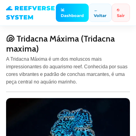
🌊 REEFVERSE
📊
←
⎋
Dashboard
Voltar
Sair
SYSTEM
🐚 Tridacna Máxima (Tridacna
maxima)
A Tridacna Máxima é um dos moluscos mais
impressionantes do aquarismo reef. Conhecida por suas
cores vibrantes e padrão de conchas marcantes, é uma
peça central no aquário marinho.