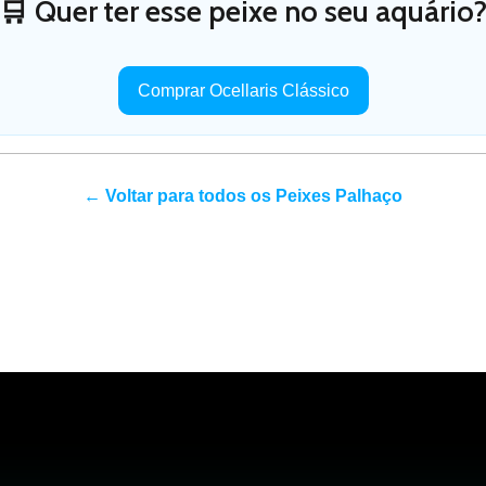
🛒 Quer ter esse peixe no seu aquário
Comprar Ocellaris Clássico
← Voltar para todos os Peixes Palhaço