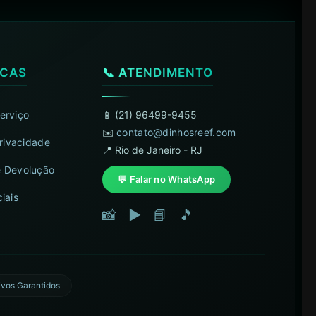
ICAS
📞 ATENDIMENTO
erviço
📱 (21) 96499-9455
✉️
contato@dinhosreef.com
Privacidade
📍 Rio de Janeiro - RJ
 Devolução
💬 Falar no WhatsApp
iais
📸
▶️
📘
🎵
ivos Garantidos