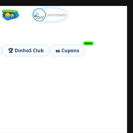
Convidado
🏆 DinhoS Club
🎫 Cupons