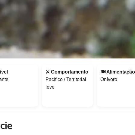
ível
⚔️ Comportamento
🍽️ Alimentaçã
iante
Pacífico / Territorial
Onívoro
leve
cie