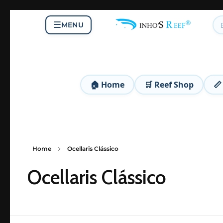
☰
MENU
DinhoS Reef Animal
DinhoS Reef Animal é uma pet shop completa, especializada em aquários marinhos, água doce, lagos e pássaros. Desde 2011, oferecemos corais, peixes, plantas, rações, equipamentos e acessórios de alta qualidade, além de produtos para cães e gatos. Nosso compromisso é levar cuidado, diversidade e excelência para cada cliente e seu pet.
🏠 Home
🛒 Reef Shop
📏
Home
Ocellaris Clássico
Ocellaris Clássico