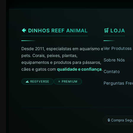
🐠 DINHOS REEF ANIMAL
🛒 LOJA
Ver Produtoss
Desde 2011, especialistas em aquarismo e
pets. Corais, peixes, plantas,
Sobre Nós
equipamentos e produtos para pássaros,
cães e gatos com
qualidade e confiança
.
Contato
🌊 REEFVERSE
⭐ PREMIUM
Perguntas Fre
🔒 Compra Seg