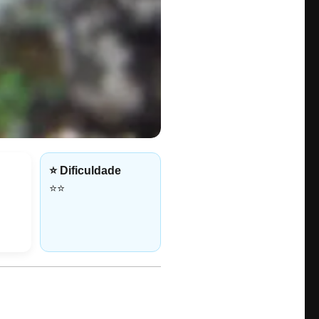
o
⭐ Dificuldade
⭐⭐