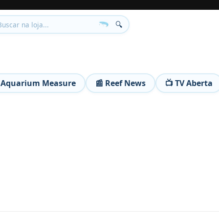
🔍
 Aquarium Measure
📰 Reef News
📺 TV Aberta