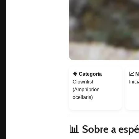
🐠 Categoria
📈 N
Clownfish
Inic
(Amphiprion
ocellaris)
📊 Sobre a espé