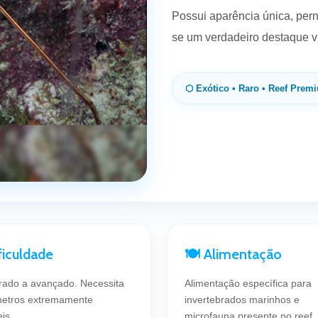
Possui aparência única, per
se um verdadeiro destaque vi
⬡ Exótico • Raro • Reef Prem
ificuldade
🍽 Alimentação
ado a avançado. Necessita
Alimentação específica para
etros extremamente
invertebrados marinhos e
is.
microfauna presente no reef.