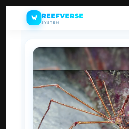
REEFVERSE
🦀
SYSTEM