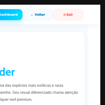
 Dashboard
← Voltar
⎋ Sair
ider
a das espécies mais exóticas e raras
rinho. Seu visual diferenciado chama atenção
lquer reef premium.