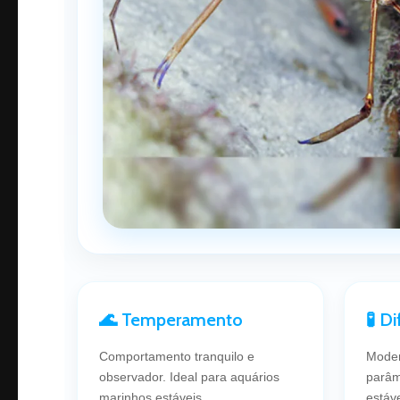
🌊 Temperamento
🧪 D
Comportamento tranquilo e
Moder
observador. Ideal para aquários
parâm
marinhos estáveis.
estáve